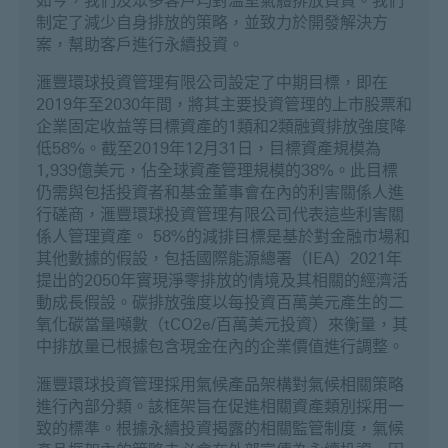
如今，我們及眾多客戶均對溫室氣體排放負責。我們
制定了減少自身排放的策略，並致力於開發解決方
案，幫助客戶進行永續投資。
滙豐環球投資管理有限公司設定了中期目標，即在
2019年至2030年間，將其主要投資管理的上市股票和
企業固定收益等目標資產的1類和2類融資排放強度降
低58%。截至2019年12月31日，目標資產規模為
1,939億美元，佔全球資產管理規模的38%。此目標
仍需與包括投資者和基金董事會在內的利害關係人進
行磋商，滙豐環球投資管理有限公司代表這些利害關
係人管理資產。 58%的減排目標是基於對金融市場和
其他數據的假設，包括國際能源總署（IEA）2021年
提出的2050年實現淨零排放的情境及其相關的經濟活
動成長假設。碳排放強度以每投資百萬美元產生的二
氧化碳當量噸數（tCO2e/百萬美元投資）來衡量，其
中排放量已根據包含現金在內的企業價值進行調整。
滙豐環球投資管理採用氣候產品架構對氣候相關策略
進行內部分類。該框架旨在促進相關資產類別採用一
致的標準。根據永續投資揭露的相關監管制度，氣候