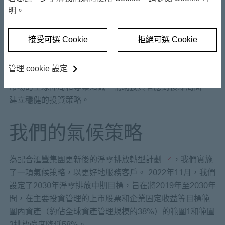
我們在淨零排放轉型中
明。
的角色
接受可選 Cookie
拒絕可選 Cookie
身為滙豐集團的一員，滙豐投資管理秉承
集團的願景
，
爭取在2050年成為淨零排放機構。我們透過連結不同經濟
管理 cookie 設定
體的資本、理念和解決方案，利用我們在成熟市場和新興
市場的全球佈局和專業知識，幫助投資者應對複雜局面，
建立穩健的投資策略。
我們的氣候策略
為配合滙豐集團更新後的
淨零排放轉型計劃
，我們實施
了一項氣候策略，以更好地服務客戶。 2022年11月，我們
設定了2030年淨零排放中期目標，旨在將2019年至2030年
間，在主要投資管理的上市股票和企業固定收益等目標範
圍內資產（約佔全球資產管理規模的38%）的範圍1和範圍
2排放強度降低58%。