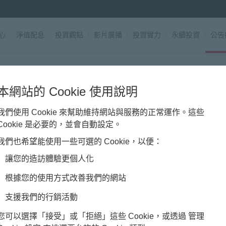
心
|
淨值配息
|
投資觀點
|
影片廣播
|
投資實力
|
永續投資
|
公告
音】萬象皆機遇、滙通即非凡
本網站的 Cookie 使用說明
我們使用 Cookie 來幫助維持網站與服務的正常運作。這些
Cookie 是必要的，並會自動設定。
我們也希望能使用一些可選的 Cookie，以便：
藉著對投資市場的深刻理解，為您串起投資的無限潛能！
讓您的造訪體驗更個人化
根據您的使用方式改善我們的網站
支援我們的行銷活動
您可以選擇「接受」或「拒絕」這些 Cookie，或透過 管理