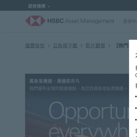
銷售機構
基金中
滙豐投信
公告與下載
影片觀賞
現
【熱門影
在
：
萬象皆機遇、滙通即非凡
我們遍布全球的營運據點，為您找尋各地投資機遇。 憑