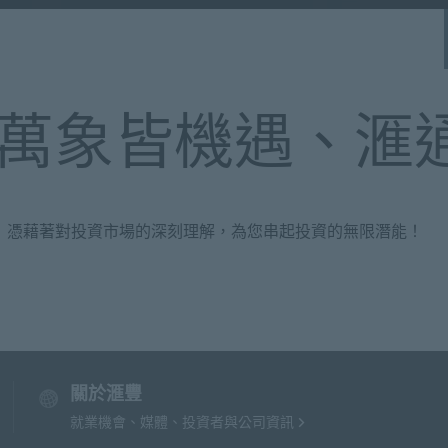
y
V
萬象皆機遇、滙
i
 憑藉著對投資市場的深刻理解，為您串起投資的無限潛能！
d
關於滙豐
e
就業機會、媒體、投資者與公司資訊