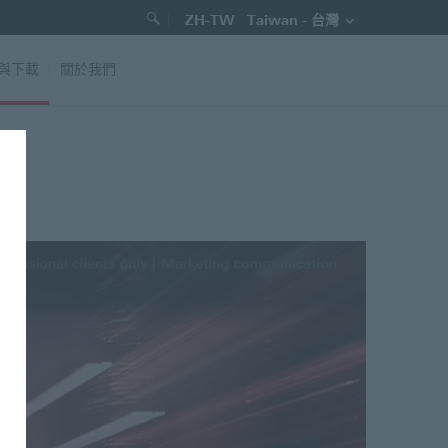
地
滙
|
ZH-TW
Taiwan - 台灣
點
豐
T
a
與下載
|
關於我們
投
i
w
資
a
n
管
-
台
理
灣
語
言